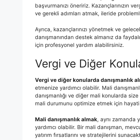
başvurmanızı öneririz. Kazançlarınızın ve
ve gerekli adımları atmak, ileride probleml
Ayrıca, kazançlarınızı yönetmek ve gelecek
danışmanından destek almanız da faydalı o
için profesyonel yardım alabilirsiniz.
Vergi ve Diğer Konu
Vergi ve diğer konularda danışmanlık a
etmenize yardımcı olabilir. Mali danışmanl
danışmanlığı ve diğer mali konularda size 
mali durumunu optimize etmek için hayati 
Mali danışmanlık almak
, aynı zamanda ya
yardımcı olabilir. Bir mali danışman, mevcu
yatırım fırsatlarını ve stratejilerini suna