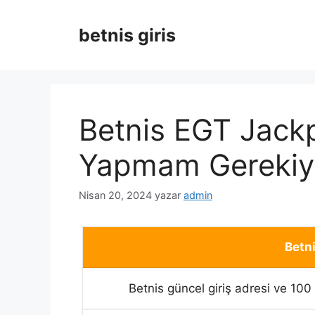
İçeriğe
atla
betnis giris
Betnis EGT Jack
Yapmam Gerekiy
Nisan 20, 2024
yazar
admin
Betni
Betnis güncel giriş adresi ve 1