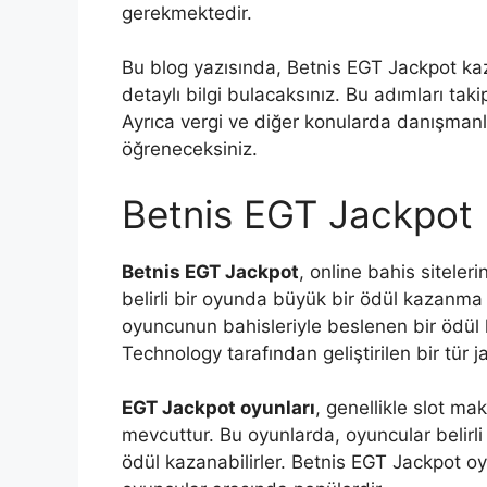
gerekmektedir.
Bu blog yazısında, Betnis EGT Jackpot ka
detaylı bilgi bulacaksınız. Bu adımları tak
Ayrıca vergi ve diğer konularda danışmanl
öğreneceksiniz.
Betnis EGT Jackpot 
Betnis EGT Jackpot
, online bahis siteler
belirli bir oyunda büyük bir ödül kazanma
oyuncunun bahisleriyle beslenen bir ödü
Technology tarafından geliştirilen bir tür 
EGT Jackpot oyunları
, genellikle slot ma
mevcuttur. Bu oyunlarda, oyuncular belirl
ödül kazanabilirler. Betnis EGT Jackpot oy