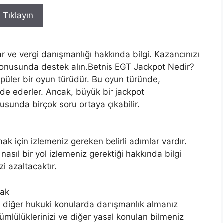
Tıklayın
 ve vergi danışmanlığı hakkında bilgi. Kazancınızı
konusunda destek alın.Betnis EGT Jackpot Nedir?
püler bir oyun türüdür. Bu oyun türünde,
de ederler. Ancak, büyük bir jackpot
sunda birçok soru ortaya çıkabilir.
ak için izlemeniz gereken belirli adımlar vardır.
asıl bir yol izlemeniz gerektiği hakkında bilgi
i azaltacaktır.
mak
e diğer hukuki konularda danışmanlık almanız
ümlülüklerinizi ve diğer yasal konuları bilmeniz