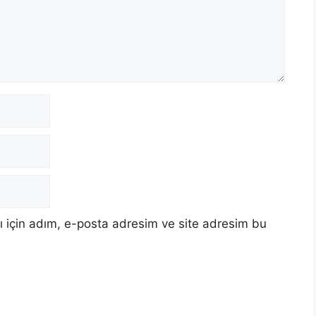
 için adım, e-posta adresim ve site adresim bu