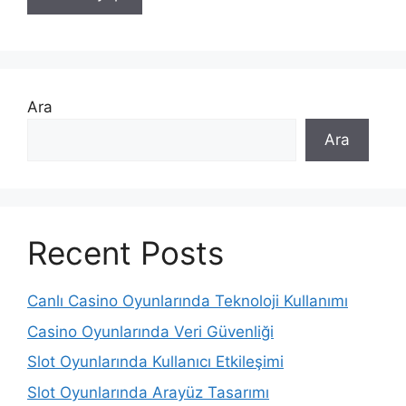
Ara
Ara
Recent Posts
Canlı Casino Oyunlarında Teknoloji Kullanımı
Casino Oyunlarında Veri Güvenliği
Slot Oyunlarında Kullanıcı Etkileşimi
Slot Oyunlarında Arayüz Tasarımı