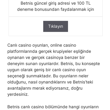
Betnis güncel giriş adresi ve 100 TL
deneme bonusundan faydalanmak için
Tıklayın
Canlı casino oyunları, online casino
platformlarında gerçek krupiyeler eşliğinde
oynanan ve gerçek casinoya benzer bir
deneyim sunan oyunlardır. Betnis, bu konsepte
uygun olarak geniş bir canlı casino oyun
seçeneği sunmaktadır. Bu oyunların neler
olduğunu, nasıl oynandıklarını ve Betnis’teki
avantajlarını merak ediyorsanız, doğru
yerdesiniz.
Betnis canlı casino bölümünde hangi oyunların