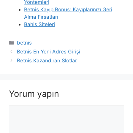
Yöntemleri
Betnis Kayıp Bonus: Kayıplarınızı Geri
Alma Fırsatları
Bahis Siteleri
Kategoriler
betnis
Betnis En Yeni Adres Girişi
Betnis Kazandıran Slotlar
Yorum yapın
Yorum