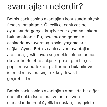
avantajları nelerdir?
Betnis canlı casino avantajları konusunda birçok
fırsat sunmaktadır. Öncelikle, canlı casino
oyunlarında gerçek krupiyelerle oynama imkanı
bulunmaktadır. Bu, oyuncuların gerçek bir
casinoda oynuyormuş hissini yaşamalarını
sağlar. Ayrıca Betnis canlı casino avantajları
arasında, çeşitli oyun seçeneklerinin bulunması
da vardır. Rulet, blackjack, poker gibi birçok
popüler oyunu tek bir platformda bulabilir ve
istedikleri oyunu seçerek keyifli vakit
geçirebilirler.
Betnis canlı casino avantajları arasında bir diğer
önemli nokta ise bonus ve promosyon
olanaklarıdır. Yeni üyelik bonusları, hoş geldin