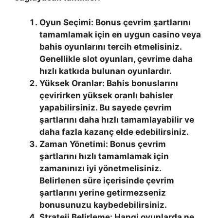
Oyun Seçimi:
Bonus çevrim şartlarını
tamamlamak için en uygun casino veya
bahis oyunlarını tercih etmelisiniz.
Genellikle slot oyunları, çevrime daha
hızlı katkıda bulunan oyunlardır.
Yüksek Oranlar:
Bahis bonuslarını
çevirirken yüksek oranlı bahisler
yapabilirsiniz. Bu sayede çevrim
şartlarını daha hızlı tamamlayabilir ve
daha fazla kazanç elde edebilirsiniz.
Zaman Yönetimi:
Bonus çevrim
şartlarını hızlı tamamlamak için
zamanınızı iyi yönetmelisiniz.
Belirlenen süre içerisinde çevrim
şartlarını yerine getirmezseniz
bonusunuzu kaybedebilirsiniz.
Strateji Belirleme:
Hangi oyunlarda ne