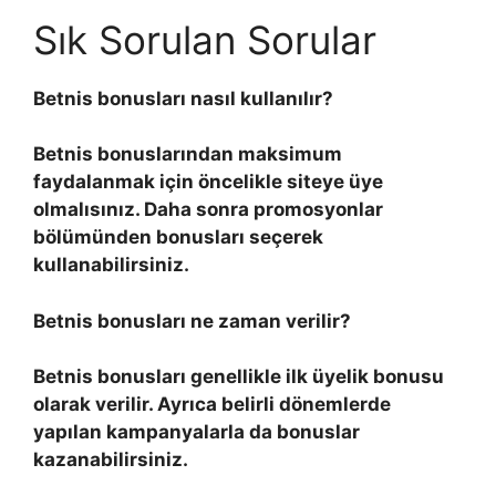
Sık Sorulan Sorular
Betnis bonusları nasıl kullanılır?
Betnis bonuslarından maksimum
faydalanmak için öncelikle siteye üye
olmalısınız. Daha sonra promosyonlar
bölümünden bonusları seçerek
kullanabilirsiniz.
Betnis bonusları ne zaman verilir?
Betnis bonusları genellikle ilk üyelik bonusu
olarak verilir. Ayrıca belirli dönemlerde
yapılan kampanyalarla da bonuslar
kazanabilirsiniz.