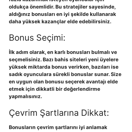
oldukça önemlidir. Bu stratejiler sayesinde,
aldığınız bonusları en iyi şekilde kullanarak
daha yüksek kazançlar elde edebilirsiniz.
Bonus Seçimi:
İlk adım olarak,
en karlı bonusları bulmalı ve
seçmelisiniz
. Bazı bahis siteleri yeni üyelere
yüksek miktarda bonus verirken, bazıları ise
sadık oyunculara sürekli bonuslar sunar. Size
en uygun olan bonusu seçerek avantajı elde
etmek için dikkatli bir değerlendirme
yapmalısınız.
Çevrim Şartlarına Dikkat:
Bonusların çevrim şartlarını
iyi anlamak