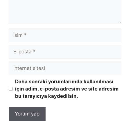
İsim
E-
posta
İnternet
sitesi
Daha sonraki yorumlarımda kullanılması
için adım, e-posta adresim ve site adresim
bu tarayıcıya kaydedilsin.