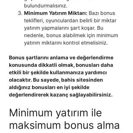
bulundurmalısınız.
Minimum Yatırım Miktarı:
Bazı bonus
teklifleri, oyunculardan belirli bir miktar
yatırım yapmalarını şart koşar. Bu
nedenle, bonus alabilmek için minimum
yatırım miktarını kontrol etmelisiniz.
Bonus şartlarını anlama ve değerlendirme
konusunda dikkatli olmak, bonusları daha
etkili bir şekilde kullanmanıza yardımcı
olacaktır. Bu sayede, bahis sitesinden
aldığınız bonusları en iyi şekilde
değerlendirerek kazanç sağlayabilirsiniz.
Minimum yatırım ile
maksimum bonus alma