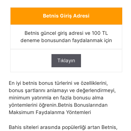
Betnis Giriş Adresi
Betnis güncel giriş adresi ve 100 TL
deneme bonusundan faydalanmak için
Tıklayın
En iyi betnis bonus türlerini ve özelliklerini,
bonus şartlarını anlamayı ve değerlendirmeyi,
minimum yatırımla en fazla bonusu alma
yöntemlerini öğrenin.Betnis Bonuslarından
Maksimum Faydalanma Yöntemleri
Bahis siteleri arasında popülerliği artan Betnis,