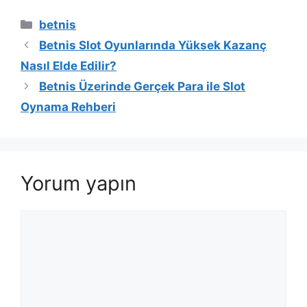
Kategoriler
betnis
Betnis Slot Oyunlarında Yüksek Kazanç
Nasıl Elde Edilir?
Betnis Üzerinde Gerçek Para ile Slot
Oynama Rehberi
Yorum yapın
Yorum