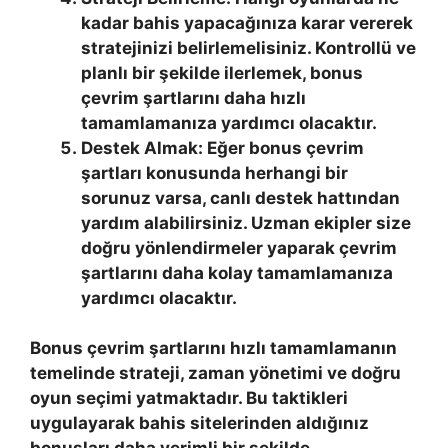
kadar bahis yapacağınıza karar vererek
stratejinizi belirlemelisiniz. Kontrollü ve
planlı bir şekilde ilerlemek, bonus
çevrim şartlarını daha hızlı
tamamlamanıza yardımcı olacaktır.
Destek Almak:
Eğer bonus çevrim
şartları konusunda herhangi bir
sorunuz varsa, canlı destek hattından
yardım alabilirsiniz. Uzman ekipler size
doğru yönlendirmeler yaparak çevrim
şartlarını daha kolay tamamlamanıza
yardımcı olacaktır.
Bonus çevrim şartlarını hızlı tamamlamanın
temelinde strateji, zaman yönetimi ve doğru
oyun seçimi yatmaktadır. Bu taktikleri
uygulayarak bahis sitelerinden aldığınız