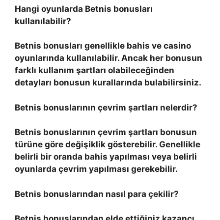
Hangi oyunlarda Betnis bonusları
kullanılabilir?
Betnis bonusları genellikle bahis ve casino
oyunlarında kullanılabilir. Ancak her bonusun
farklı kullanım şartları olabileceğinden
detayları bonusun kurallarında bulabilirsiniz.
Betnis bonuslarının çevrim şartları nelerdir?
Betnis bonuslarının çevrim şartları bonusun
türüne göre değişiklik gösterebilir. Genellikle
belirli bir oranda bahis yapılması veya belirli
oyunlarda çevrim yapılması gerekebilir.
Betnis bonuslarından nasıl para çekilir?
Betnis bonuslarından elde ettiğiniz kazancı