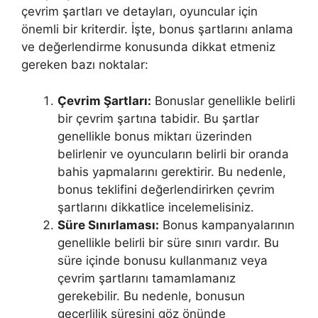
çevrim şartları ve detayları, oyuncular için
önemli bir kriterdir. İşte, bonus şartlarını anlama
ve değerlendirme konusunda dikkat etmeniz
gereken bazı noktalar:
Çevrim Şartları:
Bonuslar genellikle belirli
bir çevrim şartına tabidir. Bu şartlar
genellikle bonus miktarı üzerinden
belirlenir ve oyuncuların belirli bir oranda
bahis yapmalarını gerektirir. Bu nedenle,
bonus teklifini değerlendirirken çevrim
şartlarını dikkatlice incelemelisiniz.
Süre Sınırlaması:
Bonus kampanyalarının
genellikle belirli bir süre sınırı vardır. Bu
süre içinde bonusu kullanmanız veya
çevrim şartlarını tamamlamanız
gerekebilir. Bu nedenle, bonusun
geçerlilik süresini göz önünde