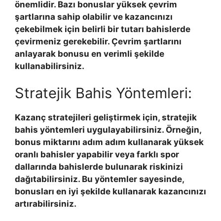
önemlidir. Bazı bonuslar yüksek çevrim
şartlarına sahip olabilir ve kazancınızı
çekebilmek için belirli bir tutarı bahislerde
çevirmeniz gerekebilir. Çevrim şartlarını
anlayarak bonusu en verimli şekilde
kullanabilirsiniz.
Stratejik Bahis Yöntemleri:
Kazanç stratejileri geliştirmek için,
stratejik
bahis yöntemleri
uygulayabilirsiniz. Örneğin,
bonus miktarını adım adım kullanarak yüksek
oranlı bahisler yapabilir veya farklı spor
dallarında bahislerde bulunarak riskinizi
dağıtabilirsiniz. Bu yöntemler sayesinde,
bonusları en iyi şekilde kullanarak kazancınızı
artırabilirsiniz.