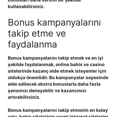
bonusları daha verimli bir şekilde
kullanabilirsiniz.
Bonus kampanyalarını
takip etme ve
faydalanma
Bonus kampanyalarını takip etmek ve en iyi
şekilde faydalanmak
, online bahis ve casino
sitelerinde kazanç elde etmek isteyenler için
oldukça önemlidir. Bu kampanyalar sayesinde
elde edilecek ekstra bonuslarla daha fazla
şansınızı deneyebilir ve kazancınızı
artırabilirsiniz.
Bonus kampanyalarını takip etmenin en kolay
yolu, bahis sitelerinin resmi internet sitelerini