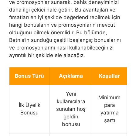
ve promosyonlar sunarak, bahis deneyiminizi
daha ilgi çekici hale getirir. Bu avantajları ve
fırsatları en iyi şekilde değerlendirebilmek için
hangi bonusların ve promosyonların mevcut
olduğunu bilmek önemlidir. Bu bölümde,
Betnis’in sunduğu çeşitli başlangıç bonuslarını
ve promosyonlarını nasıl kullanabileceğinizi
ayrıntılı bir şekilde ele alacağız.
Bonus Türü
Açıklama
Koşullar
Yeni
Minimum
kullanıcılara
İlk Üyelik
para
sunulan hoş
Bonusu
yatırma
geldin
şartı
bonusu