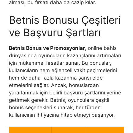
alması, bu fırsatı daha da cazip kılar.
Betnis Bonusu Çeşitleri
ve Başvuru Şartları
Betnis Bonus ve Promosyonlar
, online bahis
dünyasında oyuncuların kazançlarını artırmaları
için mükemmel fırsatlar sunar. Bu bonuslar,
kullanıcıların hem eğlenceli vakit geçirmelerini
hem de daha fazla kazanma şansı elde
etmelerini sağlar. Ancak, bonuslardan
yararlanmak için belirli başvuru şartlarını yerine
getirmek gerekir. Betnis, oyunculara çeşitli
bonus seçenekleri sunarak, her türden
kullanıcının ihtiyacına hitap etmeyi başarıyor.