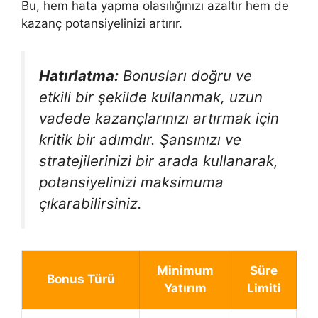
Bu, hem hata yapma olasılığınızı azaltır hem de
kazanç potansiyelinizi artırır.
Hatırlatma:
Bonusları doğru ve
etkili bir şekilde kullanmak, uzun
vadede kazançlarınızı artırmak için
kritik bir adımdır. Şansınızı ve
stratejilerinizi bir arada kullanarak,
potansiyelinizi maksimuma
çıkarabilirsiniz.
Minimum
Süre
Bonus Türü
Yatırım
Limiti