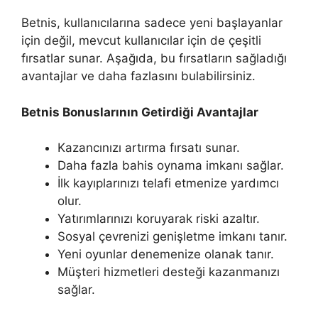
Betnis, kullanıcılarına sadece yeni başlayanlar
için değil, mevcut kullanıcılar için de çeşitli
fırsatlar sunar. Aşağıda, bu fırsatların sağladığı
avantajlar ve daha fazlasını bulabilirsiniz.
Betnis Bonuslarının Getirdiği Avantajlar
Kazancınızı artırma fırsatı sunar.
Daha fazla bahis oynama imkanı sağlar.
İlk kayıplarınızı telafi etmenize yardımcı
olur.
Yatırımlarınızı koruyarak riski azaltır.
Sosyal çevrenizi genişletme imkanı tanır.
Yeni oyunlar denemenize olanak tanır.
Müşteri hizmetleri desteği kazanmanızı
sağlar.