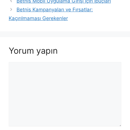
Betnis Mobil Uygulama Girişi İçin İpuçları
Betnis Kampanyaları ve Fırsatlar:
Kaçırılmaması Gerekenler
Yorum yapın
Yorum