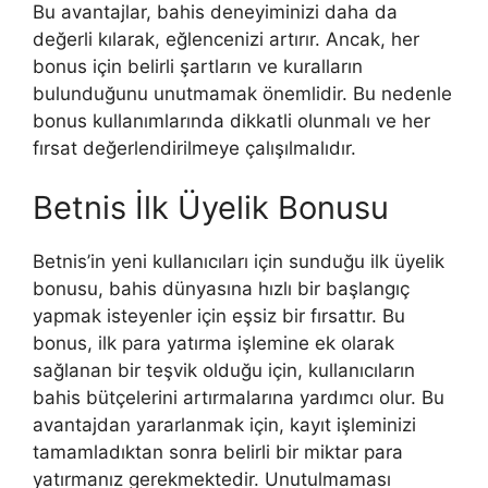
Bu avantajlar, bahis deneyiminizi daha da
değerli kılarak, eğlencenizi artırır. Ancak, her
bonus için belirli şartların ve kuralların
bulunduğunu unutmamak önemlidir. Bu nedenle
bonus kullanımlarında dikkatli olunmalı ve her
fırsat değerlendirilmeye çalışılmalıdır.
Betnis İlk Üyelik Bonusu
Betnis’in yeni kullanıcıları için sunduğu ilk üyelik
bonusu, bahis dünyasına hızlı bir başlangıç
yapmak isteyenler için eşsiz bir fırsattır. Bu
bonus, ilk para yatırma işlemine ek olarak
sağlanan bir teşvik olduğu için, kullanıcıların
bahis bütçelerini artırmalarına yardımcı olur. Bu
avantajdan yararlanmak için, kayıt işleminizi
tamamladıktan sonra belirli bir miktar para
yatırmanız gerekmektedir. Unutulmaması