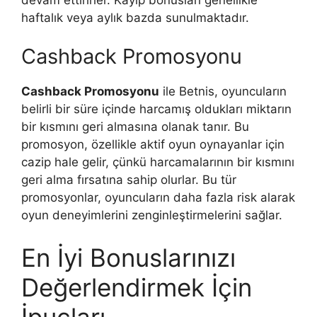
haftalık veya aylık bazda sunulmaktadır.
Cashback Promosyonu
Cashback Promosyonu
ile Betnis, oyuncuların
belirli bir süre içinde harcamış oldukları miktarın
bir kısmını geri almasına olanak tanır. Bu
promosyon, özellikle aktif oyun oynayanlar için
cazip hale gelir, çünkü harcamalarının bir kısmını
geri alma fırsatına sahip olurlar. Bu tür
promosyonlar, oyuncuların daha fazla risk alarak
oyun deneyimlerini zenginleştirmelerini sağlar.
En İyi Bonuslarınızı
Değerlendirmek İçin
İpuçları