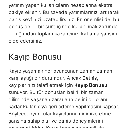
yatırım yapan kullanıcıların hesaplarına ekstra
bakiye eklenir. Bu sayede yatırımlarınızı artırarak
bahis keyfinizi uzatabilirsiniz. En önemlisi de, bu
bonus belirli bir süre içinde kullanılmak zorunda
olduğundan toplam kazancınızı katlama şansını
elde edersiniz.
Kayıp Bonusu
Kayıp yaşamak her oyuncunun zaman zaman
karşılaştığı bir durumdur. Ancak Betnis,
kayıplarınızı telafi etmek için
Kayıp Bonusu
sunuyor. Bu tür bonuslar, belirli bir zaman
diliminde yaşanan zararların belirli bir oranı
kadar kullanıcıya geri ödeme yapılmasını kapsar.
Böylece, oyuncular kayıplarını minimize etme
şansına sahip olur ve bahis deneyimlerini
devam ettirirler. Kayıp bonusları genellikle