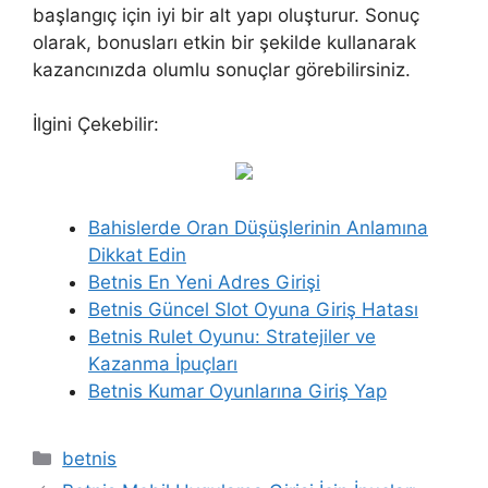
başlangıç için iyi bir alt yapı oluşturur. Sonuç
olarak, bonusları etkin bir şekilde kullanarak
kazancınızda olumlu sonuçlar görebilirsiniz.
İlgini Çekebilir:
Bahislerde Oran Düşüşlerinin Anlamına
Dikkat Edin
Betnis En Yeni Adres Girişi
Betnis Güncel Slot Oyuna Giriş Hatası
Betnis Rulet Oyunu: Stratejiler ve
Kazanma İpuçları
Betnis Kumar Oyunlarına Giriş Yap
Kategoriler
betnis