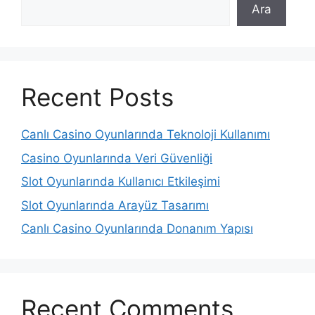
Ara
Recent Posts
Canlı Casino Oyunlarında Teknoloji Kullanımı
Casino Oyunlarında Veri Güvenliği
Slot Oyunlarında Kullanıcı Etkileşimi
Slot Oyunlarında Arayüz Tasarımı
Canlı Casino Oyunlarında Donanım Yapısı
Recent Comments