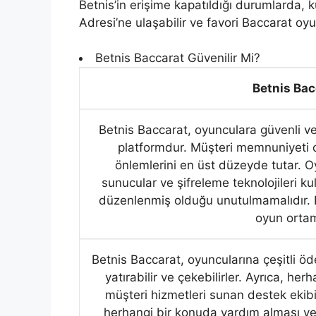
Betnis’in erişime kapatıldığı durumlarda, 
Adresi’ne ulaşabilir ve favori Baccarat oyun
Betnis Baccarat Güvenilir Mi?
Betnis Bac
Betnis Baccarat, oyunculara güvenli v
platformdur. Müşteri memnuniyeti od
önlemlerini en üst düzeyde tutar. Oyu
sunucular ve şifreleme teknolojileri kul
düzenlenmiş olduğu unutulmamalıdır. Bu
oyun ortam
Betnis Baccarat, oyuncularına çeşitli ö
yatırabilir ve çekebilirler. Ayrıca, her
müşteri hizmetleri sunan destek ekibiy
herhangi bir konuda yardım alması v