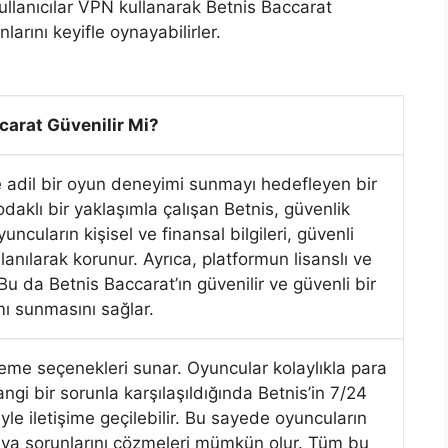
kullanıcılar VPN kullanarak Betnis Baccarat
larını keyifle oynayabilirler.
carat Güvenilir Mi?
e adil bir oyun deneyimi sunmayı hedefleyen bir
aklı bir yaklaşımla çalışan Betnis, güvenlik
ncuların kişisel ve finansal bilgileri, güvenli
lanılarak korunur. Ayrıca, platformun lisanslı ve
 da Betnis Baccarat’ın güvenilir ve güvenli bir
ı sunmasını sağlar.
deme seçenekleri sunar. Oyuncular kolaylıkla para
hangi bir sorunla karşılaşıldığında Betnis’in 7/24
le iletişime geçilebilir. Bu sayede oyuncuların
eya sorunlarını çözmeleri mümkün olur. Tüm bu