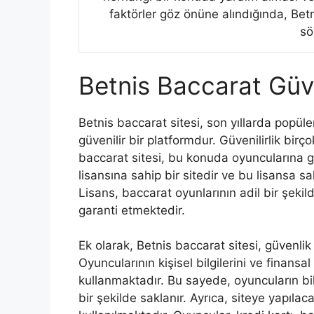
faktörler göz önüne alındığında, Bet
sö
Betnis Baccarat Güve
Betnis baccarat sitesi, son yıllarda popü
güvenilir bir platformdur. Güvenilirlik bir
baccarat sitesi, bu konuda oyuncularına 
lisansına sahip bir sitedir ve bu lisansa s
Lisans, baccarat oyunlarının adil bir şek
garanti etmektedir.
Ek olarak, Betnis baccarat sitesi, güven
Oyuncularının kişisel bilgilerini ve finansal
kullanmaktadır. Bu sayede, oyuncuların bil
bir şekilde saklanır. Ayrıca, siteye yapıl