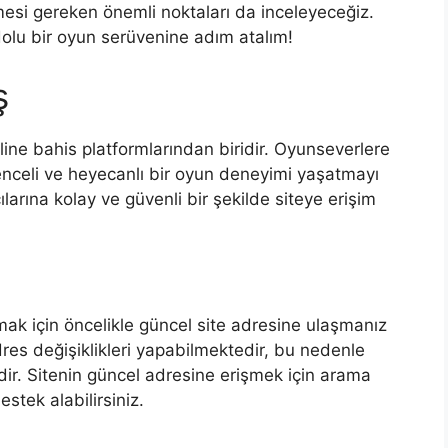
esi gereken önemli noktaları da inceleyeceğiz.
dolu bir oyun serüvenine adım atalım!
ş
line bahis platformlarından biridir. Oyunseverlere
lenceli ve heyecanlı bir oyun deneyimi yaşatmayı
larına kolay ve güvenli bir şekilde siteye erişim
ak için öncelikle güncel site adresine ulaşmanız
res değişiklikleri yapabilmektedir, bu nedenle
ir. Sitenin güncel adresine erişmek için arama
tek alabilirsiniz.